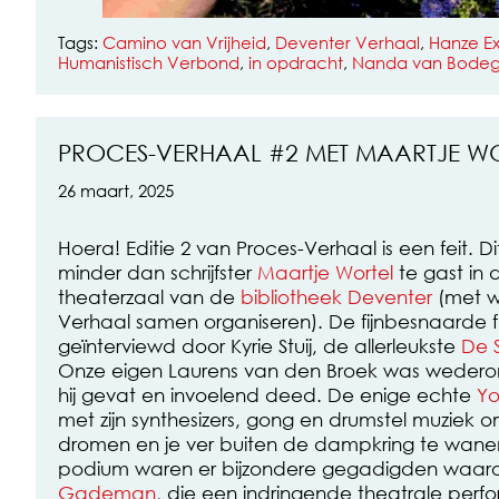
Tags:
Camino van Vrijheid
,
Deventer Verhaal
,
Hanze E
Humanistisch Verbond
,
in opdracht
,
Nanda van Bodeg
PROCES-VERHAAL #2 MET MAARTJE W
26 maart, 2025
Hoera! Editie 2 van Proces-Verhaal is een feit. 
minder dan schrijfster
Maartje Wortel
te gast in 
theaterzaal van de
bibliotheek Deventer
(met w
Verhaal samen organiseren). De fijnbesnaarde f
geïnterviewd door Kyrie Stuij, de allerleukste
De 
Onze eigen Laurens van den Broek was wedero
hij gevat en invoelend deed. De enige echte
Yo
met zijn synthesizers, gong en drumstel muziek o
dromen en je ver buiten de dampkring te wane
podium waren er bijzondere gegadigden waar
Gademan
, die een indringende theatrale per