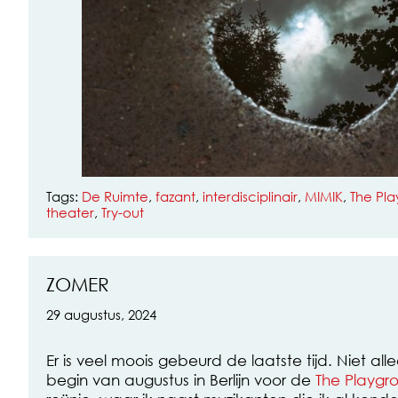
Tags:
De Ruimte
,
fazant
,
interdisciplinair
,
MIMIK
,
The Pl
theater
,
Try-out
ZOMER
29 augustus, 2024
Er is veel moois gebeurd de laatste tijd. Niet al
begin van augustus in Berlijn voor de
The Playgr