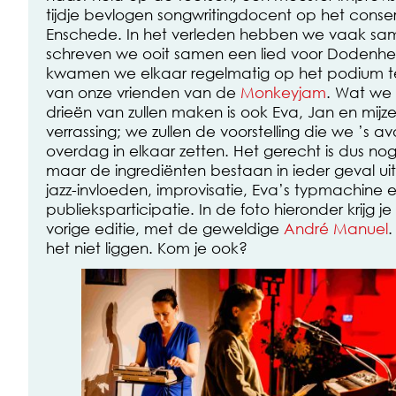
tijdje bevlogen songwritingdocent op het conser
Enschede. In het verleden hebben we vaak sa
schreven we ooit samen een lied voor Dodenhe
kwamen we elkaar regelmatig op het podium te
van onze vrienden van de
Monkeyjam
. Wat we 
drieën van zullen maken is ook Eva, Jan en mijz
verrassing; we zullen de voorstelling die we ’s a
overdag in elkaar zetten. Het gerecht is dus n
maar de ingrediënten bestaan in ieder geval uit 
jazz-invloeden, improvisatie, Eva’s typmachine e
publieksparticipatie. In de foto hieronder krijg j
vorige editie, met de geweldige
André Manuel
.
het niet liggen. Kom je ook?