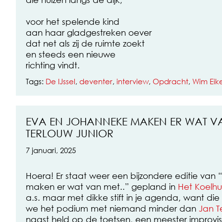
voor het spelende kind
aan haar gladgestreken oever
dat net als zij de ruimte zoekt
en steeds een nieuwe
richting vindt.
Tags:
De IJssel
,
deventer
,
interview
,
Opdracht
,
Wim Eik
EVA EN JOHANNEKE MAKEN ER WAT V
TERLOUW JUNIOR
7 januari, 2025
Hoera! Er staat weer een bijzondere editie va
maken er wat van met..” gepland in
Het Koelhu
a.s. maar met dikke stift in je agenda, want d
we het podium met niemand minder dan
Jan T
naast held op de toetsen, een meester improvis