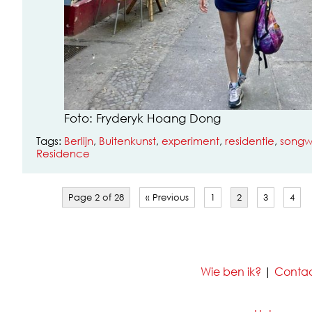
Foto: Fryderyk Hoang Dong
Tags:
Berlijn
,
Buitenkunst
,
experiment
,
residentie
,
songwr
Residence
Page 2 of 28
« Previous
1
2
3
4
Wie ben ik?
|
Conta