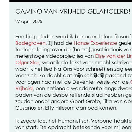
CAMINO VAN VRIJHEID GELANCEERD!
27 april, 2025
Een tijd geleden werd ik benaderd door filosoo
Bodegraven
. Zij had de
Hanze Experience
gezie
tentoonstelling over de (hanze)geschiedenis v
metershoge videoprojecties van
Elise van der L
Olger Star
, waar ik de tekst voor mocht schrijve
waar ik het lied Na Ons voor schreef) en zag 
voor zich. Ze dacht dat mijn schrijfstijl passend zo
voor ogen had met de Deventer versie van de
Vrijheid
, een nationale wandelroute langs dwar
paden van de desbetreffende stad hebben gekr
zouden onder andere Geert Grote, Titia van der
Cusanus en Etty Hillesum aan bod komen.
Ik zegde toe, het Humanistisch Verbond haakt
van start. De opdracht betekende voor mij een