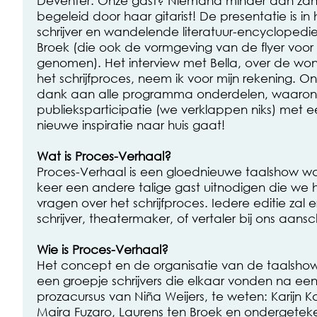
begeleid door haar gitarist! De presentatie is i
schrijver en wandelende literatuur-encyclopedi
Broek (die ook de vormgeving van de flyer voor z
genomen). Het interview met Bella, over de wo
het schrijfproces, neem ik voor mijn rekening. O
dank aan alle programma onderdelen, waarond
publieksparticipatie (we verklappen niks) met ee
nieuwe inspiratie naar huis gaat!
Wat is Proces-Verhaal?
Proces-Verhaal is een gloednieuwe taalshow wa
keer een andere talige gast uitnodigen die we h
vragen over het schrijfproces. Iedere editie zal e
schrijver, theatermaker, of vertaler bij ons aans
Wie is Proces-Verhaal?
Het concept en de organisatie van de taalshow
een groepje schrijvers die elkaar vonden na ee
prozacursus van Niña Weijers, te weten: Karijn K
Maira Fuzaro, Laurens ten Broek en ondergetek