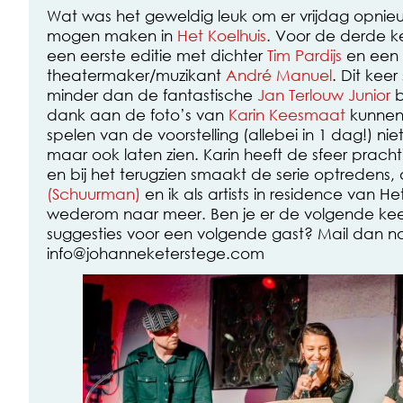
Wat was het geweldig leuk om er vrijdag opnie
mogen maken in
Het Koelhuis
. Voor de derde k
een eerste editie met dichter
Tim Pardijs
en een 
theatermaker/muzikant
André Manuel
. Dit kee
minder dan de fantastische
Jan Terlouw Junior
b
dank aan de foto’s van
Karin Keesmaat
kunnen
spelen van de voorstelling (allebei in 1 dag!) nie
maar ook laten zien. Karin heeft de sfeer prach
en bij het terugzien smaakt de serie optredens,
(Schuurman)
en ik als artists in residence van H
wederom naar meer. Ben je er de volgende keer
suggesties voor een volgende gast? Mail dan n
info@johanneketerstege.com