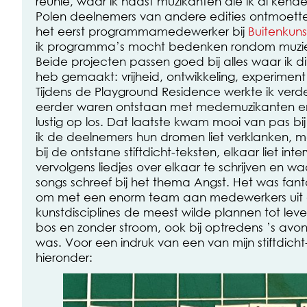
reünie, waar ik naast muzikanten die ik al kende 
Polen deelnemers van andere edities ontmoette
het eerst programmamedewerker bij
Buitenkuns
ik programma’s mocht bedenken rondom muziek
Beide projecten passen goed bij alles waar ik di
heb gemaakt: vrijheid, ontwikkeling, experimen
Tijdens de Playground Residence werkte ik verde
eerder waren ontstaan met medemuzikanten en st
lustig op los. Dat laatste kwam mooi van pas bij
ik de deelnemers hun dromen liet verklanken, m
bij de ontstane stiftdicht-teksten, elkaar liet in
vervolgens liedjes over elkaar te schrijven en wa
songs schreef bij het thema Angst. Het was fanta
om met een enorm team aan medewerkers uit al
kunstdisciplines de meest wilde plannen tot lev
bos en zonder stroom, ook bij optredens ’s avon
was. Voor een indruk van een van mijn stiftdich
hieronder: