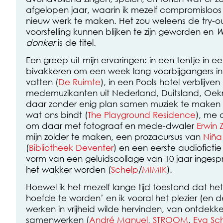
afgelopen jaar, waarin ik mezelf compromisloos
nieuw werk te maken. Het zou weleens de try-o
voorstelling kunnen blijken te zijn geworden en
W
donker
is de titel.
Een greep uit mijn ervaringen: in een tentje in 
bivakkeren om een week lang voorbijgangers in 
vatten (
De Ruimte
), in een Pools hotel verblijve
medemuzikanten uit Nederland, Duitsland, Oek
daar zonder enig plan samen muziek te maken 
wat ons bindt (
The Playground Residence
), me 
om daar met fotograaf en mede-dwaler
Erwin Z
mijn zolder te maken, een prozacursus van
Niña
(
Bibliotheek Deventer
) en een eerste audioficti
vorm van een geluidscollage van 10 jaar ingesp
het wakker worden (
Schelp
/
MIMIK
).
Hoewel ik het mezelf lange tijd toestond dat het
hoefde te worden’ en ik vooral het plezier (en
werken in vrijheid wilde hervinden, van ontdek
samenwerken (
André Manuel
,
STROOM
,
Eva Sc