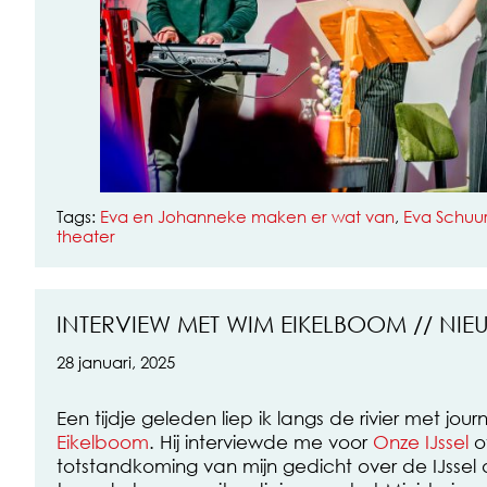
Tags:
Eva en Johanneke maken er wat van
,
Eva Schu
theater
INTERVIEW MET WIM EIKELBOOM // NI
28 januari, 2025
Een tijdje geleden liep ik langs de rivier met journ
Eikelboom
. Hij interviewde me voor
Onze IJssel
o
totstandkoming van mijn gedicht over de IJssel 