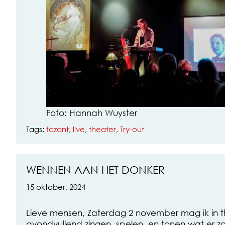
Foto: Hannah Wuyster
Tags:
fazant
,
live
,
theater
,
Try-out
WENNEN AAN HET DONKER
15 oktober, 2024
Lieve mensen, Zaterdag 2 november mag ik in 
avondvullend zingen, spelen, en tonen wat er zoa