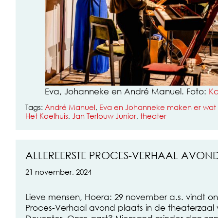
Eva, Johanneke en André Manuel. Foto:
Ka
Tags:
André Manuel
,
Eva en Johanneke maken er wat
Het Koelhuis
,
Jan Terlouw Junior
,
theater
ALLEREERSTE PROCES-VERHAAL AVON
21 november, 2024
Lieve mensen, Hoera: 29 november a.s. vindt onz
Proces-Verhaal avond plaats in de theaterzaal 
Deventer. Onze gast? Niemand minder dan zang