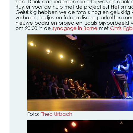
zien. Dank aan iedereen die erbij was en dank
Ruyter voor de hulp met de projecties! Het sma
Gelukkig hebben we de foto’s nog en gelukkig 
verhalen, liedjes en fotografische portretten m
nieuwe podia en projecten, zoals bijvoorbeeld 
om 20:00 in de
synagoge in Borne
met
Chris Egb
Foto:
Theo Urbach