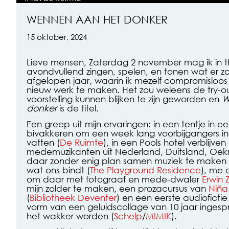
WENNEN AAN HET DONKER
15 oktober, 2024
Lieve mensen, Zaterdag 2 november mag ik in 
avondvullend zingen, spelen, en tonen wat er zoa
afgelopen jaar, waarin ik mezelf compromisloos
nieuw werk te maken. Het zou weleens de try-o
voorstelling kunnen blijken te zijn geworden en
W
donker
is de titel.
Een greep uit mijn ervaringen: in een tentje in 
bivakkeren om een week lang voorbijgangers in 
vatten (
De Ruimte
), in een Pools hotel verblijve
medemuzikanten uit Nederland, Duitsland, Oek
daar zonder enig plan samen muziek te maken 
wat ons bindt (
The Playground Residence
), me 
om daar met fotograaf en mede-dwaler
Erwin Z
mijn zolder te maken, een prozacursus van
Niña
(
Bibliotheek Deventer
) en een eerste audioficti
vorm van een geluidscollage van 10 jaar ingesp
het wakker worden (
Schelp
/
MIMIK
).