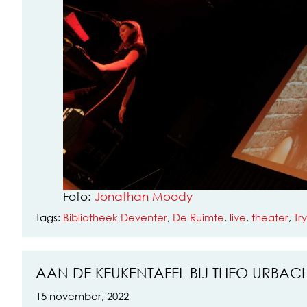
Foto:
Jonathan Moody
Tags:
Bibliotheek Deventer
,
De Ruimte
,
live
,
theater
,
Tr
AAN DE KEUKENTAFEL BIJ THEO URBAC
15 november, 2022