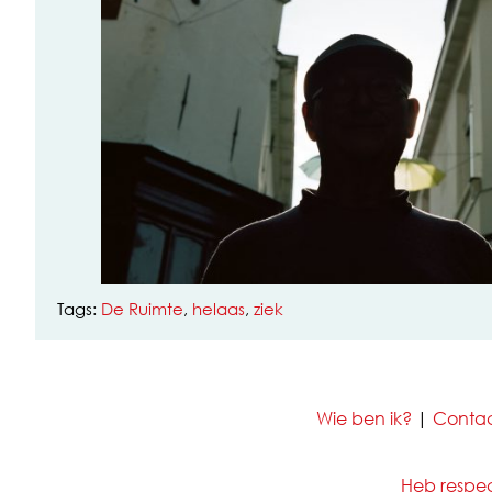
Tags:
De Ruimte
,
helaas
,
ziek
Wie ben ik?
|
Conta
Heb respect