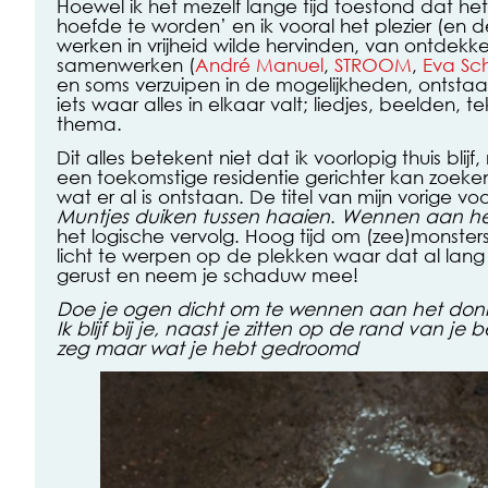
Hoewel ik het mezelf lange tijd toestond dat het
hoefde te worden’ en ik vooral het plezier (en
werken in vrijheid wilde hervinden, van ontdek
samenwerken (
André Manuel
,
STROOM
,
Eva Sc
en soms verzuipen in de mogelijkheden, ontstaat 
iets waar alles in elkaar valt; liedjes, beelden, 
thema.
Dit alles betekent niet dat ik voorlopig thuis blijf
een toekomstige residentie gerichter kan zoeke
wat er al is ontstaan. De titel van mijn vorige voo
Muntjes duiken tussen haaien
.
Wennen aan he
het logische vervolg. Hoog tijd om (zee)monster
licht te werpen op de plekken waar dat al lang
gerust en neem je schaduw mee!
Doe je ogen dicht om te wennen aan het don
Ik blijf bij je, naast je zitten op de rand van je 
zeg maar wat je hebt gedroomd