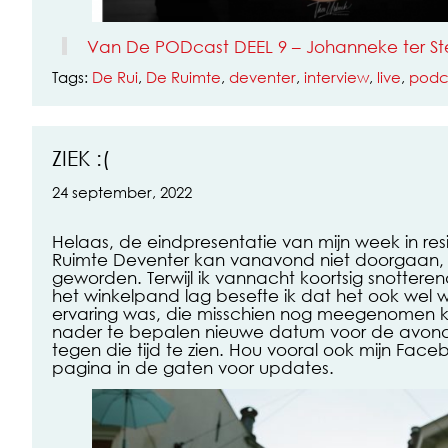
Van De PODcast DEEL 9 – Johanneke ter S
Tags:
De Rui
,
De Ruimte
,
deventer
,
interview
,
live
,
podc
ZIEK :(
24 september, 2022
Helaas, de eindpresentatie van mijn week in res
Ruimte Deventer kan vanavond niet doorgaan, 
geworden. Terwijl ik vannacht koortsig snotterend 
het winkelpand lag besefte ik dat het ook wel 
ervaring was, die misschien nog meegenomen 
nader te bepalen nieuwe datum voor de avond.
tegen die tijd te zien. Hou vooral ook mijn Fac
pagina in de gaten voor updates.