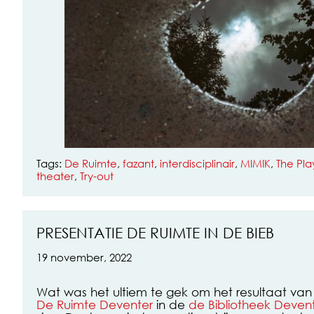
Tags:
De Ruimte
,
fazant
,
interdisciplinair
,
MIMIK
,
The Pl
theater
,
Try-out
PRESENTATIE DE RUIMTE IN DE BIEB
19 november, 2022
Wat was het ultiem te gek om het resultaat van 
De Ruimte Deventer
in de
de Bibliotheek Deven