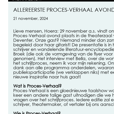
ALLEREERSTE PROCES-VERHAAL AVON
21 november, 2024
Lieve mensen, Hoera: 29 november a.s. vindt onz
Proces-Verhaal avond plaats in de theaterzaal 
Deventer. Onze gast? Niemand minder dan zang
begeleid door haar gitarist! De presentatie is i
schrijver en wandelende literatuur-encyclopedi
Broek (die ook de vormgeving van de flyer voor z
genomen). Het interview met Bella, over de wo
het schrijfproces, neem ik voor mijn rekening. O
dank aan alle programma onderdelen, waarond
publieksparticipatie (we verklappen niks) met ee
nieuwe inspiratie naar huis gaat!
Wat is Proces-Verhaal?
Proces-Verhaal is een gloednieuwe taalshow wa
keer een andere talige gast uitnodigen die we h
vragen over het schrijfproces. Iedere editie zal e
schrijver, theatermaker, of vertaler bij ons aans
Wie is Proces-Verhaal?