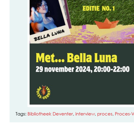
Tags:
Bibliotheek Deventer
,
interview
,
proces
,
Proces-