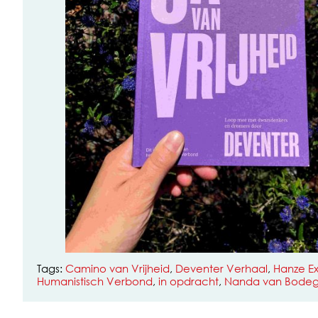
Tags:
Camino van Vrijheid
,
Deventer Verhaal
,
Hanze E
Humanistisch Verbond
,
in opdracht
,
Nanda van Bodeg