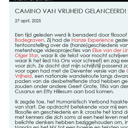
CAMINO VAN VRIJHEID GELANCEERD!
27 april, 2025
Een tijd geleden werd ik benaderd door filosoo
Bodegraven
. Zij had de
Hanze Experience
gezie
tentoonstelling over de (hanze)geschiedenis v
metershoge videoprojecties van
Elise van der L
Olger Star
, waar ik de tekst voor mocht schrijve
waar ik het lied Na Ons voor schreef) en zag 
voor zich. Ze dacht dat mijn schrijfstijl passend zo
voor ogen had met de Deventer versie van de
Vrijheid
, een nationale wandelroute langs dwar
paden van de desbetreffende stad hebben gekr
zouden onder andere Geert Grote, Titia van der
Cusanus en Etty Hillesum aan bod komen.
Ik zegde toe, het Humanistisch Verbond haakt
van start. De opdracht betekende voor mij een
filosofie en geschiedenis en ik crosste het land d
met kenners die zich soms al een heel leven me
belichte denkers hebben beziggehouden om, in
Nanda en het HV tot een boekje en teksten voo