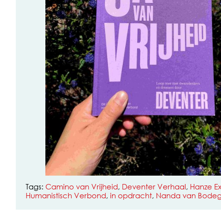
Tags:
Camino van Vrijheid
,
Deventer Verhaal
,
Hanze E
Humanistisch Verbond
,
in opdracht
,
Nanda van Bodeg