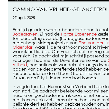
CAMINO VAN VRIJHEID GELANCEERD!
27 april, 2025
Een tijd geleden werd ik benaderd door filosoo
Bodegraven
. Zij had de
Hanze Experience
gezie
tentoonstelling over de (hanze)geschiedenis v
metershoge videoprojecties van
Elise van der L
Olger Star
, waar ik de tekst voor mocht schrijve
waar ik het lied Na Ons voor schreef) en zag 
voor zich. Ze dacht dat mijn schrijfstijl passend zo
voor ogen had met de Deventer versie van de
Vrijheid
, een nationale wandelroute langs dwar
paden van de desbetreffende stad hebben gekr
zouden onder andere Geert Grote, Titia van der
Cusanus en Etty Hillesum aan bod komen.
Ik zegde toe, het Humanistisch Verbond haakt
van start. De opdracht betekende voor mij een
filosofie en geschiedenis en ik crosste het land d
met kenners die zich soms al een heel leven me
belichte denkers hebben beziggehouden om, in
Nanda en het HV tot een boekje en teksten voo