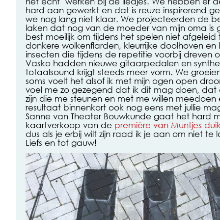
het echt’ werken bij de liedjes. We hebben er d
hard aan gewerkt en dat is reuze inspirerend ge
we nog lang niet klaar. We projecteerden de 
laken dat nog van de moeder van mijn oma is 
best moeilijk om tijdens het spelen niet afgelei
donkere wolkenflarden, kleurrijke doolhoven en
insecten die tijdens de repetitie voorbij dreven
Vasko hadden nieuwe gitaarpedalen en synthe
totaalsound krijgt steeds meer vorm. We groeie
soms voelt het alsof ik met mijn ogen open droom
voel me zo gezegend dat ik dit mag doen, dat
zijn die me steunen en met me willen meedoen e
resultaat binnenkort ook nog eens met jullie ma
Sanne van Theater Bouwkunde gaat het hard 
kaartverkoop van de
première van Muntjes dui
dus als je erbij wilt zijn raad ik je aan om niet t
Liefs en tot gauw!