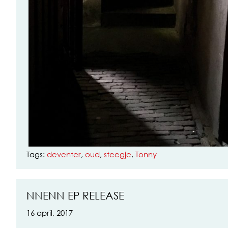
Tags:
deventer
,
oud
,
steegje
,
Tonny
NNENN EP RELEASE
16 april, 2017