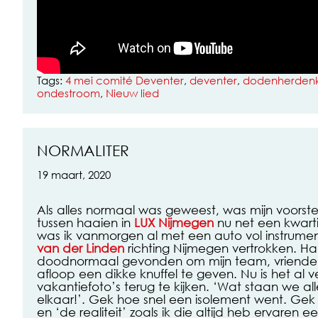
Tags:
4 mei comité Deventer
,
deventer
,
dodenherdenk
ondestroom
,
Nieuw lied
NORMALITER
19 maart, 2020
Als alles normaal was geweest, was mijn voorste
tussen haaien in
LUX Nijmegen
nu net een kwarti
was ik vanmorgen al met een auto vol instrume
van der Linden
richting Nijmegen vertrokken. Ha
doodnormaal gevonden om mijn team, vriend
afloop een dikke knuffel te geven. Nu is het a
vakantiefoto’s terug te kijken. ‘Wat staan we a
elkaar!’. Gek hoe snel een isolement went. Gek 
en ‘de realiteit’ zoals ik die altijd heb ervaren e