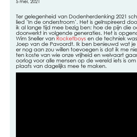
5 mei, 2021
Ter gelegenheid van Dodenherdenking 2021 schre
lied ‘In de onderstroom’. Het is geïnspireerd d
ik al lange tijd mee bezig ben: hoe de pijn die 
doorwerkt in volgende generaties. Het is opge
Wim Sneller van
Rocketboys
en de techniek was
Joep van de Pavoordt. Ik ben benieuwd wat je e
er nog aan zou willen toevoegen is dat ik me ni
ten koste van wie onze vrijheid en welvaart gaan
oorlog voor alle mensen op de wereld iets is om
plaats van dagelijks mee te maken.