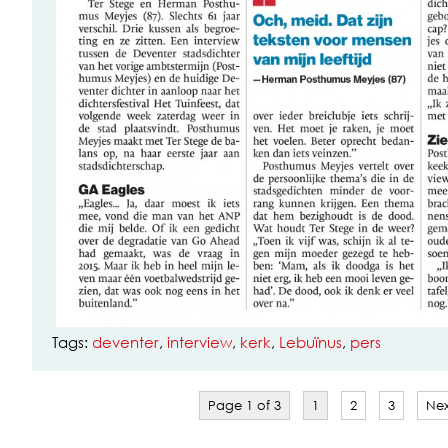
Tags:
deventer
,
interview
,
kerk
,
Lebuïnus
,
pers
Page 1 of 3
1
2
3
Nex