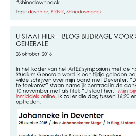
#Shinedownback
Tags:
deventer
,
PIKNIK
,
Shinedownback
U STAAT HIER – BLOG BIJDRAGE VOOR
GENERALE
28 oktober, 2016
In het kader van het ArtEZ symposium met de 
Studium Generale werd ik een tijdje geleden ben
wilde schrijven over mijn band met Deventer. “D
te toe
komst” staan namelijk centraal in de aa
10 november met als titel: “U staat hier.”
Mijn bi
inmiddels online
. Ik zal er die dag tussen 16:20 e
optreden.