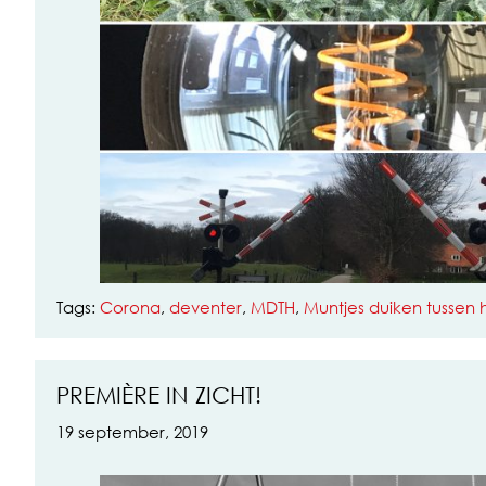
Tags:
Corona
,
deventer
,
MDTH
,
Muntjes duiken tussen 
PREMIÈRE IN ZICHT!
19 september, 2019