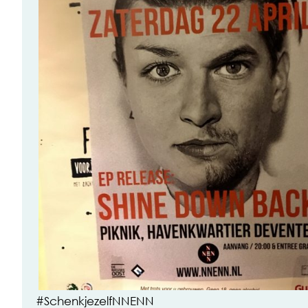
#SchenkjezelfNNENN