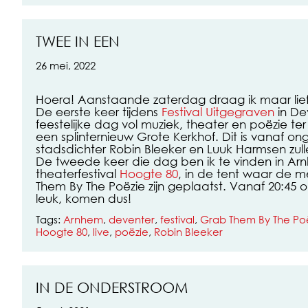
TWEE IN EEN
26 mei, 2022
Hoera! Aanstaande zaterdag draag ik maar lief
De eerste keer tijdens
Festival Uitgegraven
in De
feestelijke dag vol muziek, theater en poëzie t
een splinternieuw Grote Kerkhof. Dit is vanaf on
stadsdichter Robin Bleeker en Luuk Harmsen zul
De tweede keer die dag ben ik te vinden in Arn
theaterfestival
Hoogte 80
, in de tent waar de 
Them By The Poëzie zijn geplaatst. Vanaf 20:45
leuk, komen dus!
Tags:
Arnhem
,
deventer
,
festival
,
Grab Them By The Po
Hoogte 80
,
live
,
poëzie
,
Robin Bleeker
IN DE ONDERSTROOM