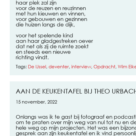
haar plek zal zijn
voor de reuzen en reuzinnen
met hun kieuwen en vinnen,
voor gebouwen en gezinnen
die huizen langs de dijk,
voor het spelende kind
aan haar gladgestreken oever
dat net als zij de ruimte zoekt
en steeds een nieuwe
richting vindt.
Tags:
De IJssel
,
deventer
,
interview
,
Opdracht
,
Wim Eik
AAN DE KEUKENTAFEL BIJ THEO URBAC
15 november, 2022
Onlangs was ik te gast bij fotograaf en podcas
om te praten over mijn weg van nul tot nu en d
hele weg op mijn projecten. Het was een bijzonde
gesprek aan zijn keukentafel en ik vind persoonl