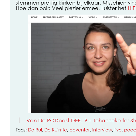
stemmen prettig klinken bij elkaar. Misschien vind
Hoe dan ook: Veel plezier ermee! Luister het
HIE
Van De PODcast DEEL 9 – Johanneke ter S
Tags:
De Rui
,
De Ruimte
,
deventer
,
interview
,
live
,
podc