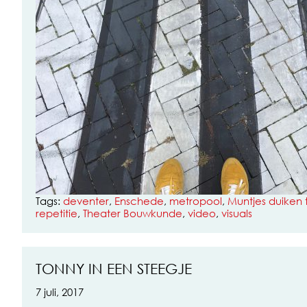
Tags:
deventer
,
Enschede
,
metropool
,
Muntjes duiken 
repetitie
,
Theater Bouwkunde
,
video
,
visuals
TONNY IN EEN STEEGJE
7 juli, 2017