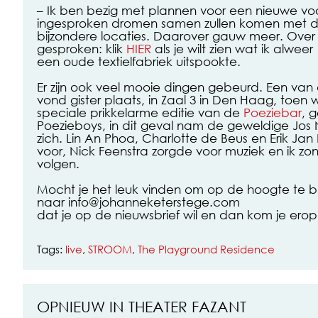
– Ik ben bezig met plannen voor een nieuwe voor
ingesproken dromen samen zullen komen met d
bijzondere locaties. Daarover gauw meer. Over 
gesproken: klik
HIER
als je wilt zien wat ik alweer
een oude textielfabriek uitspookte.
Er zijn ook veel mooie dingen gebeurd. Een van
vond gister plaats, in Zaal 3 in Den Haag, toen 
speciale prikkelarme editie van de
Poeziebar
, 
Poezieboys, in dit geval nam de geweldige Jos 
zich. Lin An Phoa, Charlotte de Beus en Erik J
voor, Nick Feenstra zorgde voor muziek en ik zong
volgen.
Mocht je het leuk vinden om op de hoogte te bl
naar info@johanneketerstege.com
dat je op de nieuwsbrief wil en dan kom je erop
Tags:
live
,
STROOM
,
The Playground Residence
OPNIEUW IN THEATER FAZANT