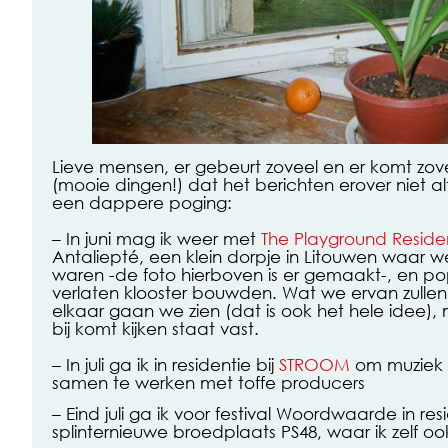
Lieve mensen, er gebeurt zoveel en er komt zov
(mooie dingen!) dat het berichten erover niet alti
een dappere poging:
– In juni mag ik weer met
The Playground Resid
Antaliepté, een klein dorpje in Litouwen waar 
waren -de foto hierboven is er gemaakt-, en pop
verlaten klooster bouwden. Wat we ervan zull
elkaar gaan we zien (dat is ook het hele idee),
bij komt kijken staat vast.
– In juli ga ik in residentie bij
STROOM
om muziek 
samen te werken met toffe producers
– Eind juli ga ik voor festival Woordwaarde in res
splinternieuwe broedplaats PS48, waar ik zelf o