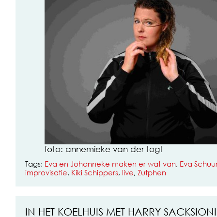
foto: annemieke van der togt
Tags:
Eva en Johanneke maken er wat van
,
Eva Schu
improvisatie
,
Kiki Schippers
,
live
,
Zutphen
IN HET KOELHUIS MET HARRY SACKSIONI