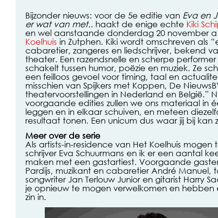
Bijzonder nieuws: voor de 5e editie van
Eva en 
er wat van met..
haakt de enige echte
Kiki Sch
en wel aanstaande donderdag 20 november a.s
Koelhuis
in Zutphen. Kiki wordt omschreven als 
cabaretier, zangeres en liedschrijver, bekend va
theater. Een razendsnelle en scherpe performer
schakelt tussen humor, poëzie en muziek. Ze schri
een feilloos gevoel voor timing, taal en actualite
misschien van Spijkers met Koppen, De NieuwsB
theatervoorstellingen in Nederland en België.” Ne
voorgaande edities zullen we ons materiaal in é
leggen en in elkaar schuiven, en meteen diezel
resultaat tonen. Een unicum dus waar jij bij kan 
Meer over de serie
Als artists-in-residence van Het Koelhuis moge
schrijver Eva Schuurmans en ik er een aantal ke
maken met een gastartiest. Voorgaande gasten
Pardijs, muzikant en cabaretier André Manuel, t
songwriter Jan Terlouw Junior en gitarist Harry 
je opnieuw te mogen verwelkomen en hebben e
zin in.