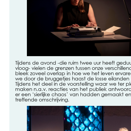
Tijdens de avond -die ruim twee uur heeft gedu
vloog- vielen de grenzen tussen onze verschille
bleek zoveel overlap in hoe we het leven ervare
we door de bruggetjes haast de losse eilanden
Tijdens het deel in de voorstelling waar we ter p
maken n.a.v. reacties van het publiek antwoo
er een ‘sierlijke chaos’ van hadden gemaakt en
treffende omschrijving.