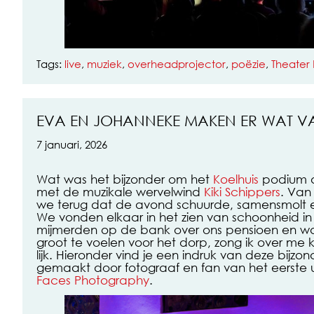
Tags:
live
,
muziek
,
overheadprojector
,
poëzie
,
Theater 
EVA EN JOHANNEKE MAKEN ER WAT VAN
7 januari, 2026
Wat was het bijzonder om het
Koelhuis
podium di
met de muzikale wervelwind
Kiki Schippers
. Van
we terug dat de avond schuurde, samensmolt e
We vonden elkaar in het zien van schoonheid in v
mijmerden op de bank over ons pensioen en waa
groot te voelen voor het dorp, zong ik over me k
lijk. Hieronder vind je een indruk van deze bijzond
gemaakt door fotograaf en fan van het eerste
Faces Photography
.