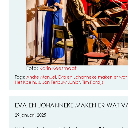
Foto:
Karin Keesmaat
Tags:
André Manuel
,
Eva en Johanneke maken er wat
Het Koelhuis
,
Jan Terlouw Junior
,
Tim Pardijs
EVA EN JOHANNEKE MAKEN ER WAT V
29 januari, 2025