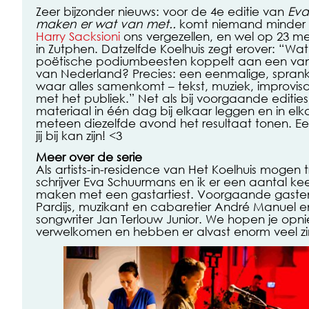
Zeer bijzonder nieuws: voor de 4e editie van
Eva
maken er wat van met..
komt niemand minder d
Harry Sacksioni
ons vergezellen, en wel op 23 mei
in Zutphen. Datzelfde Koelhuis zegt erover: “Wat k
poëtische podiumbeesten koppelt aan een van 
van Nederland? Precies: een eenmalige, sprank
waar alles samenkomt – tekst, muziek, improvisat
met het publiek.” Net als bij voorgaande edities
materiaal in één dag bij elkaar leggen en in elk
meteen diezelfde avond het resultaat tonen. E
jij bij kan zijn! <3
Meer over de serie
Als artists-in-residence van Het Koelhuis moge
schrijver Eva Schuurmans en ik er een aantal ke
maken met een gastartiest. Voorgaande gasten
Pardijs, muzikant en cabaretier André Manuel en
songwriter Jan Terlouw Junior. We hopen je op
verwelkomen en hebben er alvast enorm veel zin