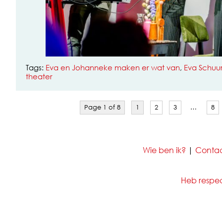
Tags:
Eva en Johanneke maken er wat van
,
Eva Schu
theater
Page 1 of 8
1
2
3
…
8
Wie ben ik?
|
Conta
Heb respect