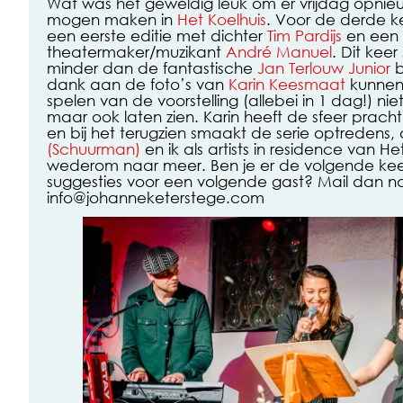
Wat was het geweldig leuk om er vrijdag opnie
mogen maken in
Het Koelhuis
. Voor de derde k
een eerste editie met dichter
Tim Pardijs
en een 
theatermaker/muzikant
André Manuel
. Dit kee
minder dan de fantastische
Jan Terlouw Junior
b
dank aan de foto’s van
Karin Keesmaat
kunnen
spelen van de voorstelling (allebei in 1 dag!) nie
maar ook laten zien. Karin heeft de sfeer prach
en bij het terugzien smaakt de serie optredens,
(Schuurman)
en ik als artists in residence van H
wederom naar meer. Ben je er de volgende keer
suggesties voor een volgende gast? Mail dan n
info@johanneketerstege.com