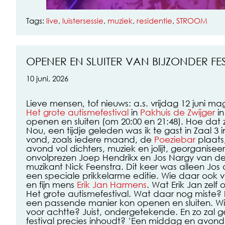
Tags:
live
,
luistersessie
,
muziek
,
residentie
,
STROOM
OPENER EN SLUITER VAN BIJZONDER FE
10 juni, 2026
Lieve mensen, tof nieuws: a.s. vrijdag 12 juni mag
Het grote autismefestival
in
Pakhuis de Zwijger
i
openen en sluiten (om 20:00 en 21:48). Hoe dat
Nou, een tijdje geleden was ik te gast in Zaal 3
vond, zoals iedere maand, de
Poeziebar
plaats
avond vol dichters, muziek en jolijt, georganise
onvolprezen Joep Hendrikx en Jos Nargy van d
muzikant Nick Feenstra. Dit keer was alleen Jos
een speciale prikkelarme editie. Wie daar ook 
en fijn mens
Erik Jan Harmens
. Wat Erik Jan zelf 
Het grote autismefestival. Wat daar nog miste?
een passende manier kon openen en sluiten. Wie
voor achtte? Juist, ondergetekende. En zo zal 
festival precies inhoudt? ‘Een middag en avon