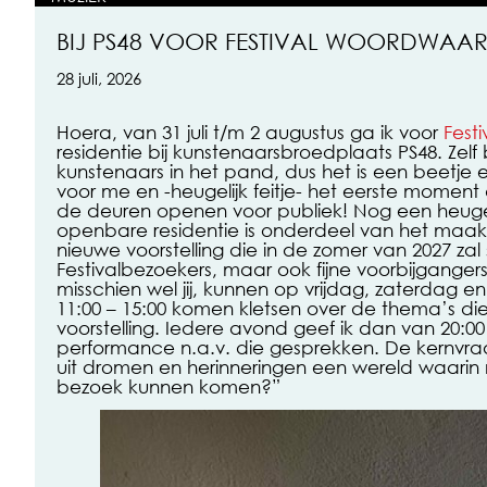
BIJ PS48 VOOR FESTIVAL WOORDWAA
28 juli, 2026
Hoera, van 31 juli t/m 2 augustus ga ik voor
Fest
residentie bij kunstenaarsbroedplaats PS48. Zelf
kunstenaars in het pand, dus het is een beetje e
voor me en -heugelijk feitje- het eerste moment d
de deuren openen voor publiek! Nog een heugeli
openbare residentie is onderdeel van het maak
nieuwe voorstelling die in de zomer van 2027 zal
Festivalbezoekers, maar ook fijne voorbijgange
misschien wel jij, kunnen op vrijdag, zaterdag e
11:00 – 15:00 komen kletsen over de thema’s die
voorstelling. Iedere avond geef ik dan van 20:00
performance n.a.v. die gesprekken. De kernvra
uit dromen en herinneringen een wereld waarin
bezoek kunnen komen?”