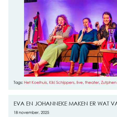
Tags:
Het Koelhuis
,
Kiki Schippers
,
live
,
theater
,
Zutphen
EVA EN JOHANNEKE MAKEN ER WAT V
18 november, 2025