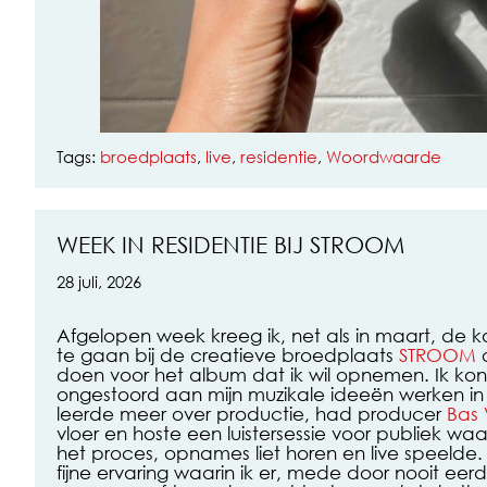
Tags:
broedplaats
,
live
,
residentie
,
Woordwaarde
WEEK IN RESIDENTIE BIJ STROOM
28 juli, 2026
Afgelopen week kreeg ik, net als in maart, de k
te gaan bij de creatieve broedplaats
STROOM
o
doen voor het album dat ik wil opnemen. Ik ko
ongestoord aan mijn muzikale ideeën werken in e
leerde meer over productie, had producer
Bas
vloer en hoste een luistersessie voor publiek waar
het proces, opnames liet horen en live speelde.
fijne ervaring waarin ik er, mede door nooit ee