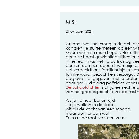
MIST
21 oktober, 2021
Onlangs was het vroeg in de ochtend 
kon zien; je stuitte meteen op een w
kwam viel mijn mond open. Het diffu
deed ze haast gewichtloos lijken en a
In het echt was het natuurlijk nog 
denken aan een aquarel van mijn om
Het verbeeldt ons familiehuisje in Oos
familie wordt bezocht en verzorgd.
dag over het gegeven mist te praten
daar gaf ik die dag poëzieles voor De
De Schooldichter
is altijd een echte 
van het groepsgedicht over de mist wi
Als je nu naar buiten kijkt
zie je wolken in de straat,
wit als de vacht van een schaap,
maar dunner dan wol.
Dun als de rook van een vuur.