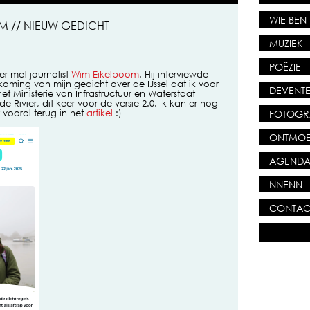
WIE BEN 
M // NIEUW GEDICHT
MUZIEK
POËZIE
ier met journalist
Wim Eikelboom
. Hij interviewde
oming van mijn gedicht over de IJssel dat ik voor
DEVENTE
t Ministerie van Infrastructuur en Waterstaat
e Rivier, dit keer voor de versie 2.0. Ik kan er nog
FOTOGR
 vooral terug in het
artikel
:)
ONTMOE
AGEND
NNENN
CONTAC