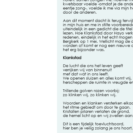
kwetsbaar voelde -omdat je de andere
eentje zong-, voelde ik me via mijn
door de anderen.
Aan dit moment dacht ik terug terwij
in mijn huis en me in stilte voorbereid
uiteindelijk in een gedicht die de tit
lezen. Hoe Klankstad door Hayo verkl
redenen, eindelijk in het echt mogen
Bergkerk op 1 mei. Wellicht mag d
worden of komt er nog een nieuwe 
het erg bijzonder was.
Klanksta
d
De lucht die ons het leven geeft
verrijken wij van binnenuit
met dat wat in ons leeft.
We openen sluizen en alles komt vrij,
herscheppen de ruimte in vreugde en
Trillende golven razen voorbij;
zo klinken wij, zo klinken wij.
Woorden en klanken versterken elkaa
het ritme gebiedt om door te gaan.
Kristallen pilaren verlaten de grond,
de hemel licht op en wij zwellen aan
Dit is een tijdelijk toevluchtsoord,
hier ben je veilig zolang je ons hoort.