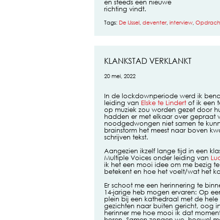
en steeds een nieuwe
richting vindt.
Tags:
De IJssel
,
deventer
,
interview
,
Opdrach
KLANKSTAD VERKLANKT
20 mei, 2022
In de lockdownperiode werd ik ben
leiding van
Elske te Lindert
of ik een t
op muziek zou worden gezet door h
hadden er met elkaar over gepraat 
noodgedwongen niet samen te kunne
brainstorm het meest naar boven kwam
schrijven tekst.
Aangezien ikzelf lange tijd in een k
Multiple Voices onder leiding van
Lu
ik het een mooi idee om me bezig te
betekent en hoe het voelt/wat het 
Er schoot me een herinnering te binne
14-jarige heb mogen ervaren: Op e
plein bij een kathedraal met de hele
gezichten naar buiten gericht, oog 
herinner me hoe mooi ik dat moment
horen. Samen zongen we, hoewel mee