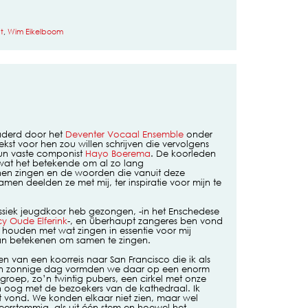
t
,
Wim Eikelboom
aderd door het
Deventer Vocaal Ensemble
onder
ekst voor hen zou willen schrijven die vervolgens
un vaste componist
Hayo Boerema
. De koorleden
wat het betekende om al zo lang
n zingen en de woorden die vanuit deze
en deelden ze met mij, ter inspiratie voor mijn te
lassiek jeugdkoor heb gezongen, -in het Enschedese
cy Oude Elferink
-, en überhaupt zangeres ben vond
 houden met wat zingen in essentie voor mij
kan betekenen om samen te zingen.
n van een koorreis naar San Francisco die ik als
en zonnige dag vormden we daar op een enorm
 groep, zo’n twintig pubers, een cirkel met onze
in oog met de bezoekers van de kathedraal. Ik
 vond. We konden elkaar niet zien, maar wel
rstemmig, als uit één stem en hoewel het