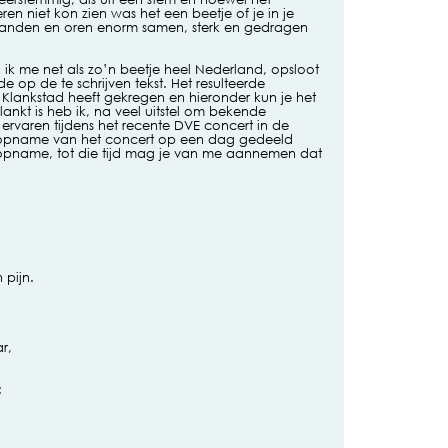
n niet kon zien was het een beetje of je in je
 handen en oren enorm samen, sterk en gedragen
l ik me net als zo’n beetje heel Nederland, opsloot
de op de te schrijven tekst. Het resulteerde
el Klankstad heeft gekregen en hieronder kun je het
ankt is heb ik, na veel uitstel om bekende
 ervaren tijdens het recente DVE concert in de
e opname van het concert op een dag gedeeld
opname, tot die tijd mag je van me aannemen dat
 pijn.
r,
: