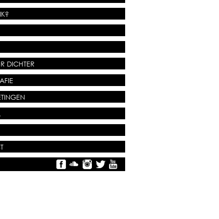
IK?
R DICHTER
AFIE
TINGEN
A
T