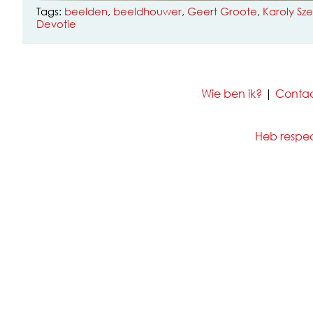
Tags:
beelden
,
beeldhouwer
,
Geert Groote
,
Karoly Sz
Devotie
Wie ben ik?
|
Conta
Heb respect