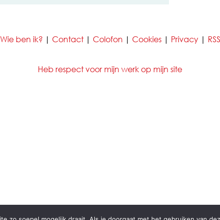
Wie ben ik?
|
Contact
|
Colofon
|
Cookies
|
Privacy
|
RS
Heb respect voor mijn werk op mijn site
e zo soepel mogelijk draait. Als je doorgaat met het gebruiken van dez