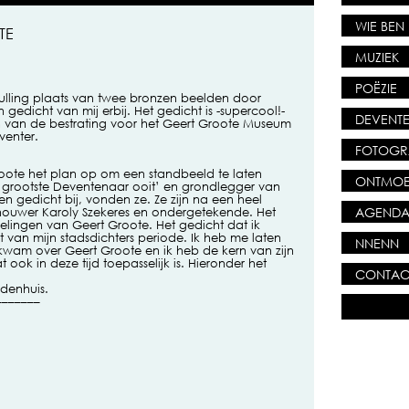
WIE BEN 
TE
MUZIEK
POËZIE
hulling plaats van twee bronzen beelden door
edicht van mij erbij. Het gedicht is -supercool!-
DEVENTE
 van de bestrating voor het Geert Groote Museum
venter.
FOTOGR
Groote het plan op om een standbeeld te laten
ONTMOE
 grootste Deventenaar ooit’ en grondlegger van
 gedicht bij, vonden ze. Ze zijn na een heel
AGEND
houwer Karoly Szekeres en ondergetekende. Het
lingen van Geert Groote. Het gedicht dat ik
cht van mijn stadsdichters periode. Ik heb me laten
NNENN
n kwam over Geert Groote en ik heb de kern van zijn
t ook in deze tijd toepasselijk is. Hieronder het
CONTAC
ldenhuis.
––––––