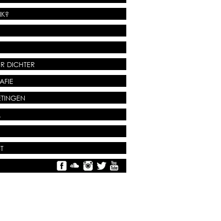
IK?
R DICHTER
AFIE
TINGEN
A
T