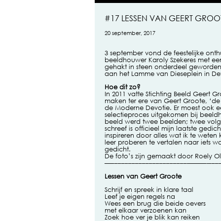
#17 LESSEN VAN GEERT GROO
20 september, 2017
3 september vond de feestelijke ont
beeldhouwer Karoly Szekeres met een g
gehakt in steen onderdeel geworden
aan het Lamme van Dieseplein in De
Hoe dit zo?
In 2011 vatte Stichting Beeld Geert 
maken ter ere van Geert Groote, ‘de
de Moderne Devotie. Er moest ook een
selectieproces uitgekomen bij beeld
beeld werd twee beelden; twee volge
schreef is officieel mijn laatste gedi
inspireren door alles wat ik te wete
leer proberen te vertalen naar iets wa
gedicht.
De foto’s zijn gemaakt door Roely O
—––––––––––––––––––––––———-––––
Lessen van Geert Groote
Schrijf en spreek in klare taal
Leef je eigen regels na
Wees een brug die beide oevers
met elkaar verzoenen kan
Zoek hoe ver je blik kan reiken