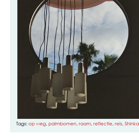
Tags:
op weg
,
palmbomen
,
raam
,
reflectie
,
reis
,
Shink