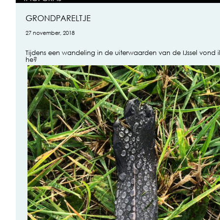
GRONDPARELTJE
27 november, 2018
Tijdens een wandeling in de uiterwaarden van de IJssel vond i
he?