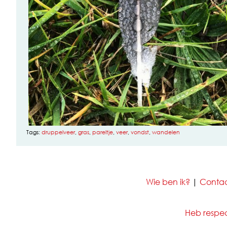
Tags:
druppelveer
,
gras
,
pareltje
,
veer
,
vondst
,
wandelen
Wie ben ik?
|
Conta
Heb respect