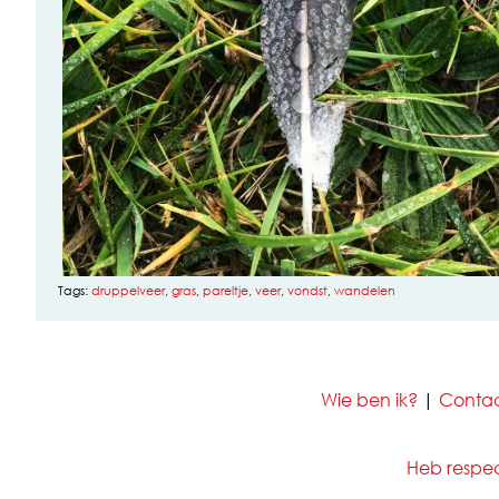
Tags:
druppelveer
,
gras
,
pareltje
,
veer
,
vondst
,
wandelen
Wie ben ik?
|
Conta
Heb respect