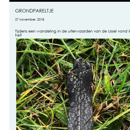
GRONDPARELTJE
27 november, 2018
Tijdens een wandeling in de uiterwaarden van de IJssel vond i
he?