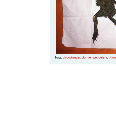
Tags:
discodansjes
,
donker
,
gevoelens
,
IJsla