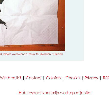
nd
,
kikker
,
overwinnen
,
thuis
,
thuiskomen
,
vulkaan
Wie ben ik?
|
Contact
|
Colofon
|
Cookies
|
Privacy
|
RS
Heb respect voor mijn werk op mijn site