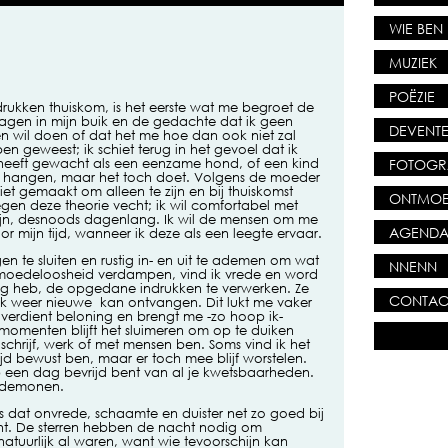
WIE BEN 
MUZIEK
POËZIE
rukken thuiskom, is het eerste wat me begroet de
agen in mijn buik en de gedachte dat ik geen
DEVENTE
en wil doen of dat het me hoe dan ook niet zal
ben geweest; ik schiet terug in het gevoel dat ik
FOTOGR
e heeft gewacht als een eenzame hond, of een kind
te hangen, maar het toch doet. Volgens de moeder
et gemaakt om alleen te zijn en bij thuiskomst
ONTMOE
gen deze theorie vecht; ik wil comfortabel met
 zijn, desnoods dagenlang. Ik wil de mensen om me
AGEND
or mijn tijd, wanneer ik deze als een leegte ervaar.
gen te sluiten en rustig in- en uit te ademen om wat
NNENN
n moedeloosheid verdampen, vind ik vrede en word
nodig heb, de opgedane indrukken te verwerken. Ze
CONTAC
 weer nieuwe kan ontvangen. Dit lukt me vaker
 verdient beloning en brengt me -zo hoop ik-
te momenten blijft het sluimeren om op te duiken
schrijf, werk of met mensen ben. Soms vind ik het
tijd bewust ben, maar er toch mee blijf worstelen.
 op een dag bevrijd bent van al je kwetsbaarheden.
e demonen.
is dat onvrede, schaamte en duister net zo goed bij
ht. De sterren hebben de nacht nodig om
natuurlijk al waren, want wie tevoorschijn kan