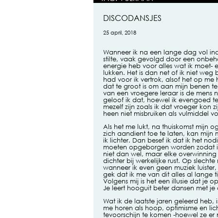
DISCODANSJES
25 april, 2018
Wanneer ik na een lange dag vol ind
stilte, vaak gevolgd door een onbeh
energie heb voor alles wat ik moet- 
lukken. Het is dan net of ik niet weg 
had voor ik vertrok, alsof het op m
dat te groot is om aan mijn benen 
van een vroegere leraar is de mens ni
geloof ik dat, hoewel ik evengoed te
mezelf zijn zoals ik dat vroeger kon
heen niet misbruiken als vulmiddel vo
Als het me lukt, na thuiskomst mijn o
zich aandient toe te laten, kan mij
ik lichter. Dan besef ik dat ik het 
moeten opgeborgen worden zodat ik
niet dan wel, maar elke overwinning
dichter bij werkelijke rust. Op slech
wanneer ik even geen muziek luister, 
gek dat ik me van dit alles al lange 
Volgens mij is het een illusie dat je
Je leert hooguit beter dansen met j
Wat ik de laatste jaren geleerd heb, 
me horen als hoop, optimisme en lic
tevoorschijn te komen -hoewel ze er 