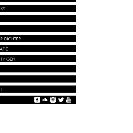
IK?
R DICHTER
AFIE
TINGEN
A
T