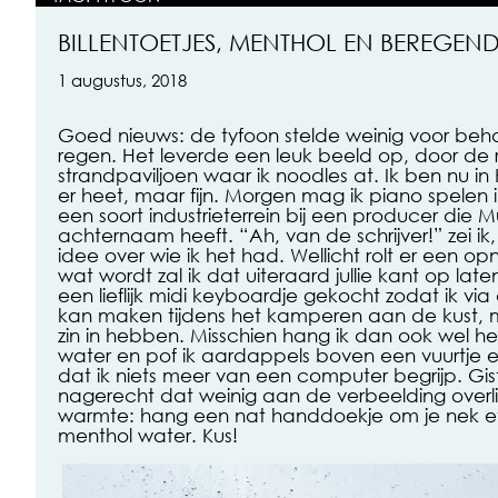
BILLENTOETJES, MENTHOL EN BEREGEN
1 augustus, 2018
Goed nieuws: de tyfoon stelde weinig voor beh
regen. Het leverde een leuk beeld op, door de
strandpaviljoen waar ik noodles at. Ik ben nu in 
er heet, maar fijn. Morgen mag ik piano spelen 
een soort industrieterrein bij een producer die 
achternaam heeft. “Ah, van de schrijver!” zei ik
idee over wie ik het had. Wellicht rolt er een op
wat wordt zal ik
dat uiteraard jullie kant op laten
een lieflijk midi keyboardje gekocht zodat ik vi
kan maken tijdens het kamperen aan de kust, 
zin in hebben. Misschien hang ik dan ook wel he
water en pof ik aardappels boven een vuurtje en
dat ik niets meer van een computer begrijp. Gist
nagerecht dat weinig aan de verbeelding overli
warmte: hang een nat handdoekje om je nek e
menthol water. Kus!