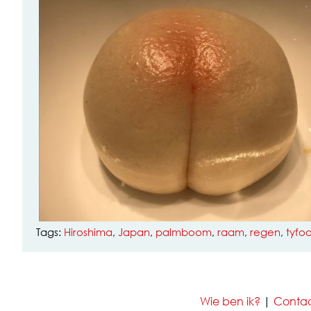
Tags:
Hiroshima
,
Japan
,
palmboom
,
raam
,
regen
,
tyfo
Wie ben ik?
|
Conta