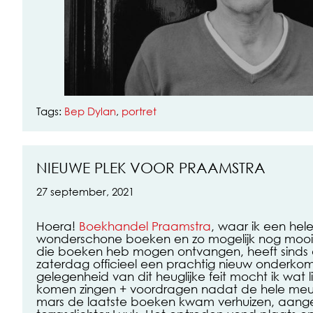
Tags:
Bep Dylan
,
portret
NIEUWE PLEK VOOR PRAAMSTRA
27 september, 2021
Hoera!
Boekhandel Praamstra
, waar ik een hel
wonderschone boeken en zo mogelijk nog mooi
die boeken heb mogen ontvangen, heeft sinds
zaterdag officieel een prachtig nieuw onderkom
gelegenheid van dit heuglijke feit mocht ik wat 
komen zingen + voordragen nadat de hele meute
mars de laatste boeken kwam verhuizen, aang