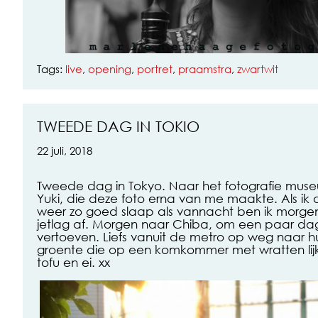
Tags:
live
,
opening
,
portret
,
praamstra
,
zwartwit
TWEEDE DAG IN TOKIO
22 juli, 2018
Tweede dag in Tokyo. Naar het fotografie mu
Yuki, die deze foto erna van me maakte. Als i
weer zo goed slaap als vannacht ben ik morgen
jetlag af. Morgen naar Chiba, om een paar da
vertoeven. Liefs vanuit de metro op weg naar h
groente die op een komkommer met wratten lij
tofu en ei. xx