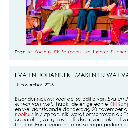
Tags:
Het Koelhuis
,
Kiki Schippers
,
live
,
theater
,
Zutphen
EVA EN JOHANNEKE MAKEN ER WAT V
18 november, 2025
Bijzonder nieuws: voor de 5e editie van
Eva en 
er wat van met..
haakt de enige echte
Kiki Sch
en wel aanstaande donderdag 20 november a.s
Koelhuis
in Zutphen. Kiki wordt omschreven als 
cabaretier, zangeres en liedschrijver, bekend va
theater. Een razendsnelle en scherpe performer