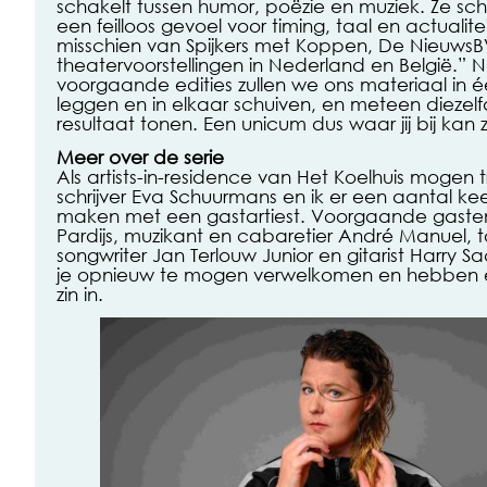
schakelt tussen humor, poëzie en muziek. Ze schri
een feilloos gevoel voor timing, taal en actualite
misschien van Spijkers met Koppen, De NieuwsB
theatervoorstellingen in Nederland en België.” Ne
voorgaande edities zullen we ons materiaal in é
leggen en in elkaar schuiven, en meteen diezel
resultaat tonen. Een unicum dus waar jij bij kan 
Meer over de serie
Als artists-in-residence van Het Koelhuis moge
schrijver Eva Schuurmans en ik er een aantal ke
maken met een gastartiest. Voorgaande gasten
Pardijs, muzikant en cabaretier André Manuel, t
songwriter Jan Terlouw Junior en gitarist Harry 
je opnieuw te mogen verwelkomen en hebben e
zin in.