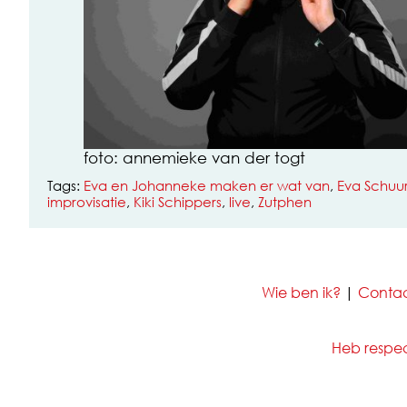
foto: annemieke van der togt
Tags:
Eva en Johanneke maken er wat van
,
Eva Schu
improvisatie
,
Kiki Schippers
,
live
,
Zutphen
Wie ben ik?
|
Conta
Heb respect