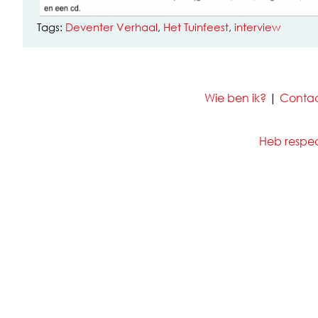
Tags:
Deventer Verhaal
,
Het Tuinfeest
,
interview
Wie ben ik?
|
Conta
Heb respect