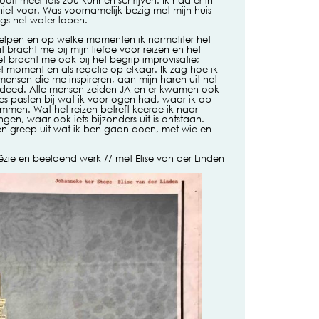
ooit meer iets zou kunnen schrijven. Ik had er in
niet voor. Was voornamelijk bezig met mijn huis
s het water lopen.
elpen en op welke momenten ik normaliter het
 bracht me bij mijn liefde voor reizen en het
bracht me ook bij het begrip improvisatie;
et moment en als reactie op elkaar. Ik zag hoe ik
ensen die me inspireren, aan mijn haren uit het
k deed. Alle mensen zeiden JA en er kwamen ook
es pasten bij wat ik voor ogen had, waar ik op
mmen. Wat het reizen betreft keerde ik naar
ngen, waar ook iets bijzonders uit is ontstaan.
een greep uit wat ik ben gaan doen, met wie en
e en beeldend werk // met Elise van der Linden