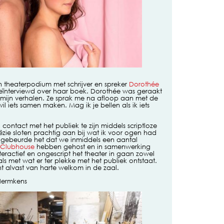
 theaterpodium met schrijver en spreker
Dorothée
geïnterviewd over haar boek. Dorothée was geraakt
n mijn verhalen. Ze sprak me na afloop aan met de
il iets samen maken. Mag ik je bellen als ik iets
contact met het publiek te zijn middels scriptloze
ëzie sloten prachtig aan bij wat ik voor ogen had
 gebeurde het dat we inmiddels een aantal
Clubhouse
hebben gehost en in samenwerking
teractief en ongescript het theater in gaan zowel
ls met wat er ter plekke met het publiek ontstaat.
t alvast van harte welkom in de zaal.
 Hermkens