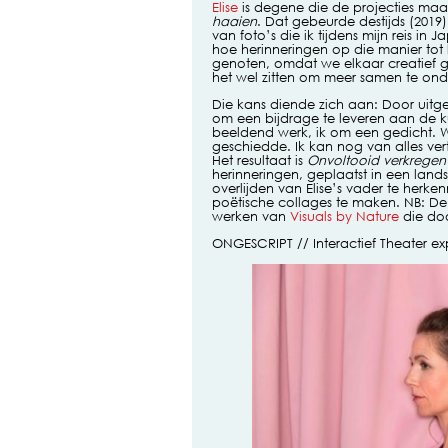
Elise
is degene die de projecties maak
haaien
. Dat gebeurde destijds (2019
van foto’s die ik tijdens mijn reis 
hoe herinneringen op die manier to
genoten, omdat we elkaar creatief 
het wel zitten om meer samen te on
Die kans diende zich aan: Door uitge
om een bijdrage te leveren aan de k
beeldend werk, ik om een gedicht. W
geschiedde. Ik kan nog van alles ver
Het resultaat is
Onvoltooid verkregen 
herinneringen, geplaatst in een land
overlijden van Elise’s vader te herke
poëtische collages te maken. NB: De 
werken van
Visuals by Nature
die doo
ONGESCRIPT // Interactief Theater e