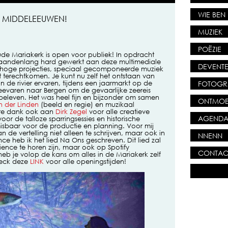
WIE BEN 
R MIDDELEEUWEN!
MUZIEK
POËZIE
de Mariakerk is open voor publiek! In opdracht
ndenlang hard gewerkt aan deze multimediale
DEVENTE
rshoge projecties, speciaal gecomponeerde muziek
t terechtkomen. Je kunt nu zelf het ontstaan van
FOTOGR
 de rivier ervaren, tijdens een jaarmarkt op de
evaren naar Bergen om de gevaarlijke zeereis
leven. Het was heel fijn en bijzonder om samen
ONTMOE
an der Linden
(beeld en regie) en muzikaal
rote dank ook aan
Dirk Zegel
voor alle creatieve
AGEND
or de talloze sparringsessies en historische
isbaar voor de productie en planning. Voor mij
n de vertelling niet alleen te schrijven, maar ook in
NNENN
ce heb ik het lied Na Ons geschreven. Dit lied zal
rience te horen zijn, maar ook op Spotify
CONTAC
 je volop de kans om alles in de Mariakerk zelf
Check deze
LINK
voor alle openingstijden!