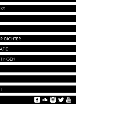
IK?
R DICHTER
AFIE
TINGEN
A
T