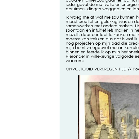
dood en failliet zou gaan en dat ik n
ieder geval de motivatie en energie 
opruimen, dingen weggooien en lang
Ik vroeg me af wat me zou kunnen h
meest creatief en gelukkig was en dat
samenwerken met andere makers. Het 
spontaan en intuïtief iets maken in h
mezelf, door contact te zoeken met m
moeras kon trekken dus dat is wat i
nog projecten op mijn pad die preci
mijn beurt vreugdevol mee in kon ste
binnen en teerde ik op mijn herinneri
Hieronder in willekeurige volgorde 
waarom:
ONVOLTOOID VERKREGEN TIJD // Poëzi