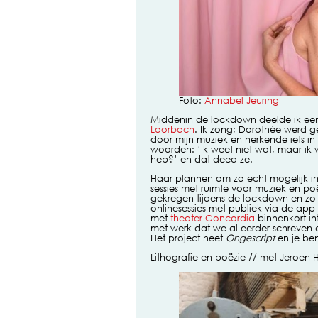
Foto:
Annabel Jeuring
Middenin de lockdown deelde ik een
Loorbach
. Ik zong; Dorothée werd 
door mijn muziek en herkende iets i
woorden: ‘Ik weet niet wat, maar ik w
heb?’ en dat deed ze.
Haar plannen om zo echt mogelijk in 
sessies met ruimte voor muziek en po
gekregen tijdens de lockdown en zo
onlinesessies met publiek via de app
met
theater Concordia
binnenkort in
met werk dat we al eerder schreven a
Het project heet
Ongescript
en je ben
Lithografie en poëzie // met Jeroen