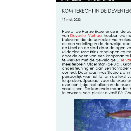
KOM TERECHT IN DE DEVENTE
11 mei, 2023
Hoera, de Hanze Experience in de ou
van
Deventer Verhaal
hebben we maa
belevenis die de bezoeker via mete
en een vertelling in de Hanzetijd doe
de IJssel en de stad door de ogen van
Middeleeuwse Brink rondlopen en me
door de ogen van een koopman te be
te werken met de geweldige
Elise v
meesterbrein Olger Star (geluid). G
ondersteuning en aan Ben Schräder vo
context. Daarnaast was Studio Z onm
persoonlijk was het tof om de tekst va
te spreken. Speciaal voor de experien
over een tijdje niet alleen in de expe
verschijnen. De komende maanden heb
te ervaren, veel plezier alvast! PS: 