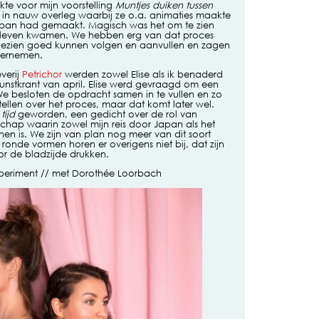
te voor mijn voorstelling
Muntjes duiken tussen
) in nauw overleg waarbij ze o.a. animaties maakte
in Japan had gemaakt. Magisch was het om te zien
t leven kwamen. We hebben erg van dat proces
gezien goed kunnen volgen en aanvullen en zagen
dernemen.
verij
Petrichor
werden zowel Elise als ik benaderd
unstkrant van april. Elise werd gevraagd om een
e besloten de opdracht samen in te vullen en zo
tellen over het proces, maar dat komt later wel.
tijd
geworden, een gedicht over de rol van
schap waarin zowel mijn reis door Japan als het
nnen is. We zijn van plan nog meer van dit soort
ronde vormen horen er overigens niet bij, dat zijn
r de bladzijde drukken.
xperiment // met Dorothée Loorbach