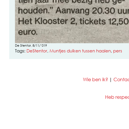
De Stentor, 8/11/’019
Tags:
DeStentor
,
Muntjes duiken tussen haaien
,
pers
Wie ben ik?
|
Conta
Heb respect