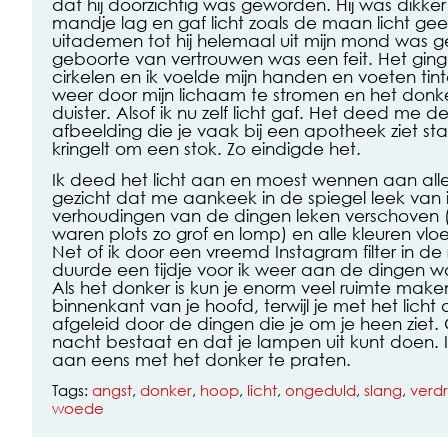
dat hij doorzichtig was geworden. Hij was dikker d
mandje lag en gaf licht zoals de maan licht geef
uitademen tot hij helemaal uit mijn mond was 
geboorte van vertrouwen was een feit. Het gi
cirkelen en ik voelde mijn handen en voeten tin
weer door mijn lichaam te stromen en het donk
duister. Alsof ik nu zelf licht gaf. Het deed me
afbeelding die je vaak bij een apotheek ziet sta
kringelt om een stok. Zo eindigde het.
Ik deed het licht aan en moest wennen aan alle
gezicht dat me aankeek in de spiegel leek van
verhoudingen van de dingen leken verschoven 
waren plots zo grof en lomp) en alle kleuren vlo
Net of ik door een vreemd Instagram filter in de
duurde een tijdje voor ik weer aan de dingen 
Als het donker is kun je enorm veel ruimte mak
binnenkant van je hoofd, terwijl je met het lich
afgeleid door de dingen die je om je heen ziet
nacht bestaat en dat je lampen uit kunt doen. 
aan eens met het donker te praten.
Tags:
angst
,
donker
,
hoop
,
licht
,
ongeduld
,
slang
,
verdr
woede