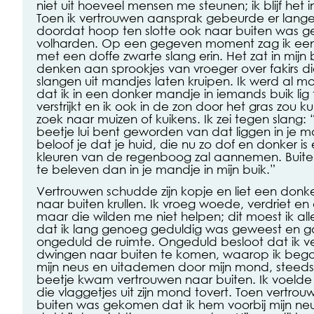
niet uit hoeveel mensen me steunen; ik blijf het in
Toen ik vertrouwen aansprak gebeurde er lange 
doordat hoop ten slotte ook naar buiten was g
volharden. Op een gegeven moment zag ik ee
met een doffe zwarte slang erin. Het zat in mij
denken aan sprookjes van vroeger over fakirs di
slangen uit mandjes laten kruipen. Ik werd al 
dat ik in een donker mandje in iemands buik lig te
verstrijkt en ik ook in de zon door het gras zou k
zoek naar muizen of kuikens. Ik zei tegen slang: 
beetje lui bent geworden van dat liggen in je m
beloof je dat je huid, die nu zo dof en donker i
kleuren van de regenboog zal aannemen. Buiten
te beleven dan in je mandje in mijn buik.”
Vertrouwen schudde zijn kopje en liet een donk
naar buiten krullen. Ik vroeg woede, verdriet en
maar die wilden me niet helpen; dit moest ik al
dat ik lang genoeg geduldig was geweest en ga
ongeduld de ruimte. Ongeduld besloot dat ik 
dwingen naar buiten te komen, waarop ik bego
mijn neus en uitademen door mijn mond, steeds 
beetje kwam vertrouwen naar buiten. Ik voelde
die vlaggetjes uit zijn mond tovert. Toen vertro
buiten was gekomen dat ik hem voorbij mijn neus