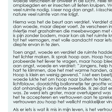
woede verscheen er onweer in de lucht. Felle fl
omploegden en er insecten uit lieten kruipen. 
veel ruimte nodig. Meer nog dan angst. Missch
nature veel ruimte van me krijgt.
Hierna was het de beurt aan verdriet. Verdriet d
dan woede, maar dieper voert. Ze verscheen i
riviertje met grashalmen die meebewogen met d
is pijn zonder bodem, maar kan als het ruimte kr
tot het vermogen, met volle aandacht naar iets 
diepte ervan in te zien.
Toen angst, woede en verdriet de ruimte hadde
het lichter maken. Ik sprak hoop aan. Hoop hoo
probeerde het liever te vragen, maar hoop blee
aan angst, woede en verdriet: “Jongens, help h
hart te klimmen, doe het met warme handen, an
Hoop is klein en weinig gewend.” Met een bee
woede lukte het om hoop naar buiten te halen
lichtblauw, doorzichtig ballonnetje ter grootte v
dat onhandig in de ruimte zweefde. Ik zei dat e
was. Ze werd iets groter, maar overtuigend was h
het te accepteren en vertrouwen aan te spreke
vertrouwen zou hoop het wellicht makkelijker vi
Als er iets is wat ik mis in mijn leven, is het ver