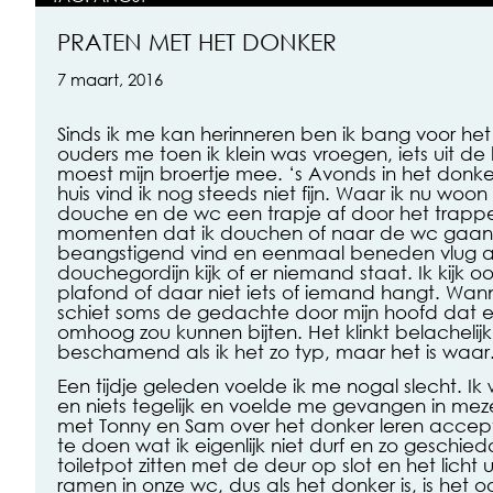
PRATEN MET HET DONKER
7 maart, 2016
Sinds ik me kan herinneren ben ik bang voor het 
ouders me toen ik klein was vroegen, iets uit de
moest mijn broertje mee. ‘s Avonds in het donke
huis vind ik nog steeds niet fijn. Waar ik nu woo
douche en de wc een trapje af door het trappenh
momenten dat ik douchen of naar de wc gaan
beangstigend vind en eenmaal beneden vlug a
douchegordijn kijk of er niemand staat. Ik kijk 
plafond of daar niet iets of iemand hangt. Wann
schiet soms de gedachte door mijn hoofd dat e
omhoog zou kunnen bijten. Het klinkt belachelij
beschamend als ik het zo typ, maar het is waar
Een tijdje geleden voelde ik me nogal slecht. Ik
en niets tegelijk en voelde me gevangen in mez
met Tonny en Sam over het donker leren accepte
te doen wat ik eigenlijk niet durf en zo geschied
toiletpot zitten met de deur op slot en het licht u
ramen in onze wc, dus als het donker is, is het 