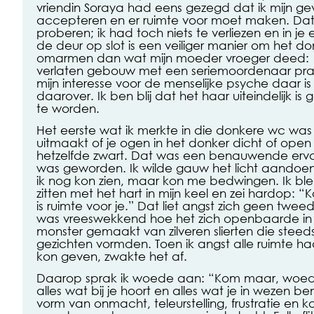
vriendin Soraya had eens gezegd dat ik mijn g
accepteren en er ruimte voor moet maken. Dat
proberen; ik had toch niets te verliezen en in je
de deur op slot is een veiliger manier om het do
omarmen dan wat mijn moeder vroeger deed: ’
verlaten gebouw met een seriemoordenaar prat
mijn interesse voor de menselijke psyche daar is
daarover. Ik ben blij dat het haar uiteindelijk is
te worden.
Het eerste wat ik merkte in die donkere wc was 
uitmaakt of je ogen in het donker dicht of open zi
hetzelfde zwart. Dat was een benauwende ervari
was geworden. Ik wilde gauw het licht aandoe
ik nog kon zien, maar kon me bedwingen. Ik ble
zitten met het hart in mijn keel en zei hardop: 
is ruimte voor je.” Dat liet angst zich geen twe
was vreeswekkend hoe het zich openbaarde in 
monster gemaakt van zilveren slierten die ste
gezichten vormden. Toen ik angst alle ruimte h
kon geven, zwakte het af.
Daarop sprak ik woede aan: “Kom maar, woe
alles wat bij je hoort en alles wat je in wezen b
vorm van onmacht, teleurstelling, frustratie en k