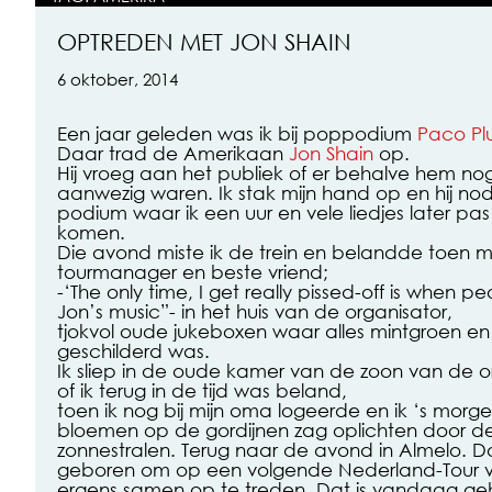
OPTREDEN MET JON SHAIN
6 oktober, 2014
Een jaar geleden was ik bij poppodium
Paco Pl
Daar trad de Amerikaan
Jon Shain
op.
Hij vroeg aan het publiek of er behalve hem no
aanwezig waren. Ik stak mijn hand op en hij no
podium waar ik een uur en vele liedjes later pa
komen.
Die avond miste ik de trein en belandde toen m
tourmanager en beste vriend;
-‘The only time, I get really pissed-off is when 
Jon’s music”- in het huis van de organisator,
tjokvol oude jukeboxen waar alles mintgroen e
geschilderd was.
Ik sliep in de oude kamer van de zoon van de o
of ik terug in de tijd was beland,
toen ik nog bij mijn oma logeerde en ik ‘s morg
bloemen op de gordijnen zag oplichten door de
zonnestralen. Terug naar de avond in Almelo. Da
geboren om op een volgende Nederland-Tour 
ergens samen op te treden. Dat is vandaag ge