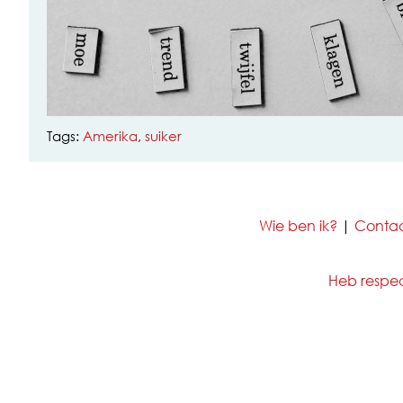
Tags:
Amerika
,
suiker
Wie ben ik?
|
Conta
Heb respect