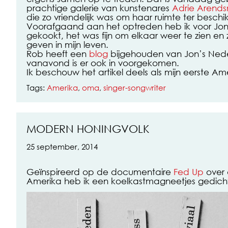
prachtige galerie van kunstenares
Adrie Arend
die zo vriendelijk was om haar ruimte ter beschikk
Voorafgaand aan het optreden heb ik voor Jon
gekookt, het was fijn om elkaar weer te zien en z
geven in mijn leven.
Rob heeft een
blog
bijgehouden van Jon’s Nede
vanavond is er ook in voorgekomen.
Ik beschouw het artikel deels als mijn eerste Am
Tags:
Amerika
,
oma
,
singer-songwriter
MODERN HONINGVOLK
25 september, 2014
Geïnspireerd op de documentaire
Fed Up
over 
Amerika heb ik een koelkastmagneetjes gedic