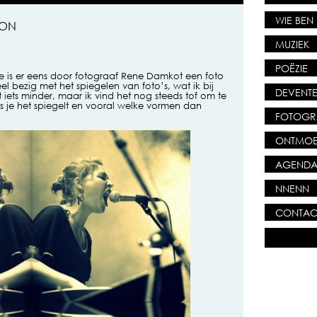
WIE BEN 
OON
MUZIEK
POËZIE
 is er eens door fotograaf Rene Damkot een foto
el bezig met het spiegelen van foto’s, wat ik bij
DEVENTE
ets minder, maar ik vind het nog steeds tof om te
s je het spiegelt en vooral welke vormen dan
FOTOGR
ONTMOE
AGEND
NNENN
CONTAC