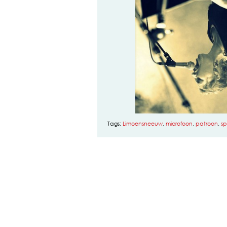
Tags:
Limoensneeuw
,
microfoon
,
patroon
,
sp