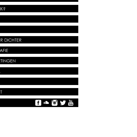
IK?
R DICHTER
AFIE
TINGEN
A
T