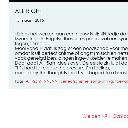
ALL RIGHT
15 maart, 2015
Tijdens het werken aan een nieuw NNENN liedje dat A
kwam ik in de Engelse thesaurus per toeval een syn
tegen; “simple”.
Mooi vond ik dat. Ik zag er een boodschap voor meze
omdat ik uit perfectionisme of angst (misschien hetz
vaak geneigd ben, dingen ingewikkelder te maken d
Daar gaat All Right deels over. De eerste zin luidt da
“It’s hard to release the pressure I’m feeling,
caused by the thoughts that I’ve shaped to a beast
Tags:
All Right
,
NNENN
,
perfectionisme
,
songwriting
,
toeval
Wie ben ik?
|
Conta