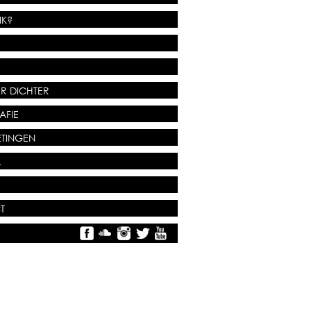
IK?
R DICHTER
AFIE
TINGEN
A
T