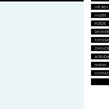
WIE BEN 
MUZIEK
POËZIE
DEVENTE
FOTOGR
ONTMOE
AGEND
NNENN
CONTAC