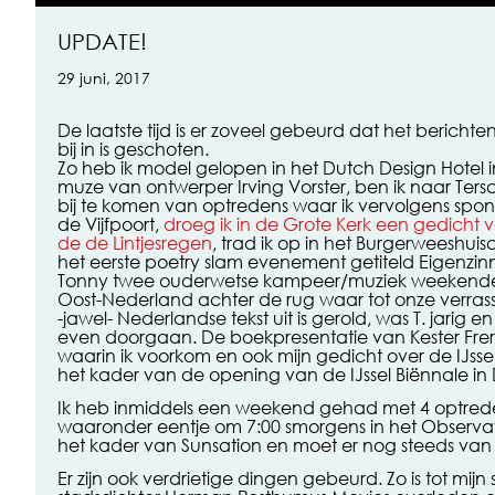
UPDATE!
29 juni, 2017
De laatste tijd is er zoveel gebeurd dat het berichte
bij in is geschoten.
Zo heb ik model gelopen in het Dutch Design Hotel 
muze van ontwerper Irving Vorster, ben ik naar Ter
bij te komen van optredens waar ik vervolgens spo
de Vijfpoort,
droeg ik in de Grote Kerk een gedicht v
de de Lintjesregen
, trad ik op in het Burgerweeshuis
het eerste poetry slam evenement getiteld Eigenzinn
Tonny twee ouderwetse kampeer/muziek weekenden 
Oost-Nederland achter de rug waar tot onze verra
-jawel- Nederlandse tekst uit is gerold, was T. jarig e
even doorgaan. De boekpresentatie van Kester Freri
waarin ik voorkom en ook mijn gedicht over de IJssel
het kader van de opening van de IJssel Biënnale in
Ik heb inmiddels een weekend gehad met 4 optreden
waaronder eentje om 7:00 smorgens in het Observat
het kader van Sunsation en moet er nog steeds van
Er zijn ook verdrietige dingen gebeurd. Zo is tot mijn 