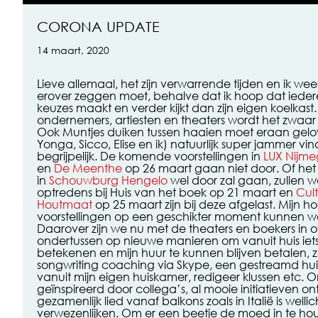
CORONA UPDATE
14 maart, 2020
Lieve allemaal, het zijn verwarrende tijden en ik wee
erover zeggen moet, behalve dat ik hoop dat iede
keuzes maakt en verder kijkt dan zijn eigen koelkast.
ondernemers, artiesten en theaters wordt het zwaar
Ook Muntjes duiken tussen haaien moet eraan gelov
Yonga, Sicco, Elise en ik) natuurlijk super jammer vin
begrijpelijk. De komende voorstellingen in
LUX Nijm
en
De Meenthe
op 26 maart gaan niet door. Of het 
in
Schouwburg Hengelo
wel door zal gaan, zullen we
optredens bij Huis van het boek op 21 maart en
Cul
Houtmaat
op 25 maart zijn bij deze afgelast. Mijn h
voorstellingen op een geschikter moment kunnen w
Daarover zijn we nu met de theaters en boekers in 
ondertussen op nieuwe manieren om vanuit huis iets 
betekenen en mijn huur te kunnen blijven betalen, z
songwriting coaching via Skype, een gestreamd hu
vanuit mijn eigen huiskamer, redigeer klussen etc. Onl
geïnspireerd door collega’s, al mooie initiatieven o
gezamenlijk lied vanaf balkons zoals in Italië is wellic
verwezenlijken. Om er een beetje de moed in te ho