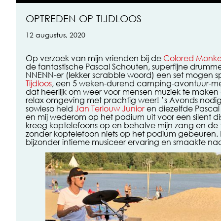
OPTREDEN OP TIJDLOOS
12 augustus, 2020
Op verzoek van mijn vrienden bij de
Colored Monke
de fantastische Pascal Schouten, superfijne drumm
NNENN-er (lekker scrabble woord) een set mogen spe
Tijdloos
, een 5 weken-durend camping-avontuur-met
dat heerlijk om weer voor mensen muziek te maken 
relax omgeving met prachtig weer! ’s Avonds nodi
sowieso held
Jan Terlouw Junior
en diezelfde Pascal 
en mij wederom op het podium uit voor een silent di
kreeg koptelefoons op en behalve mijn zang en de 
zonder koptelefoon niets op het podium gebeuren.
bijzonder intieme musiceer ervaring en smaakte na