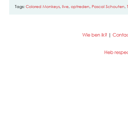
Tags:
Colored Monkeys
,
live
,
optreden
,
Pascal Schouten
,
Wie ben ik?
|
Conta
Heb respect