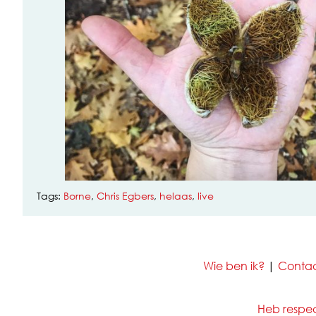
Tags:
Borne
,
Chris Egbers
,
helaas
,
live
Wie ben ik?
|
Conta
Heb respect